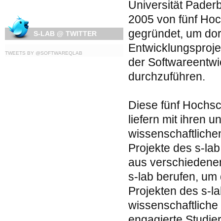
Universität Pader
2005 von fünf Hoch
gegründet, um do
S-LAB @ TWITTER
Entwicklungsproje
TWEETS BY @SOFTWAREQLAB
der Softwareentwi
durchzuführen.
Diese fünf Hochsch
liefern mit ihren 
wissenschaftliche
Projekte des s-la
aus verschiedenen
s-lab berufen, um
Projekten des s-la
wissenschaftliche 
engagierte Studie